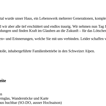
al wurde unser Haus, ein Lebenswerk mehrerer Generationen, komplett 
 wir aber alle tief erschüttert und endlos traurig. Wir nehmen nun Tag f
ndungen und finden Kraft im Glauben an die Zukunft – für das Lötschen
ten» und Erinnerungen, welche Sie mit uns verbinden. Leider schaffen 
olle, inhabergeführte Familienbetriebe in den Schweizer Alpen.
eite
en
rnglas, Wanderstöcke und Karte
raus buchbar (SO-DO, ausser Hochsaison)