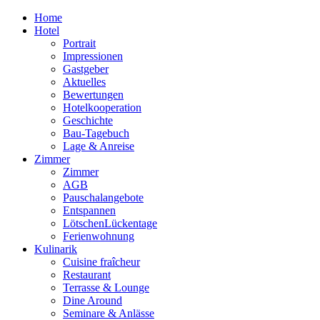
Home
Hotel
Portrait
Impressionen
Gastgeber
Aktuelles
Bewertungen
Hotelkooperation
Geschichte
Bau-Tagebuch
Lage & Anreise
Zimmer
Zimmer
AGB
Pauschalangebote
Entspannen
LötschenLückentage
Ferienwohnung
Kulinarik
Cuisine fraîcheur
Restaurant
Terrasse & Lounge
Dine Around
Seminare & Anlässe