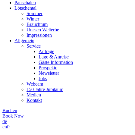
Pauschalen
Lötschental
Sommer
Winter
Brauchtum
Unesco Welterbe
Impressionen
Allgemein
Service
Anfrage
Lage & Anreise
Gäste Information
Prospekte
Newsletter
Jobs
Webcam
150 Jahre Jubiläum
Medien
Kontakt
Buchen
Book Now
de
en
fr