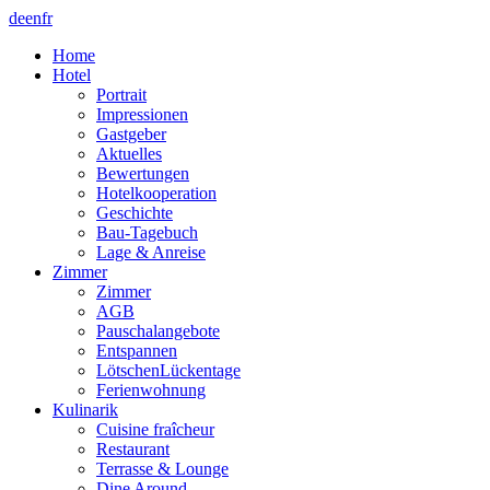
de
en
fr
Home
Hotel
Portrait
Impressionen
Gastgeber
Aktuelles
Bewertungen
Hotelkooperation
Geschichte
Bau-Tagebuch
Lage & Anreise
Zimmer
Zimmer
AGB
Pauschalangebote
Entspannen
LötschenLückentage
Ferienwohnung
Kulinarik
Cuisine fraîcheur
Restaurant
Terrasse & Lounge
Dine Around